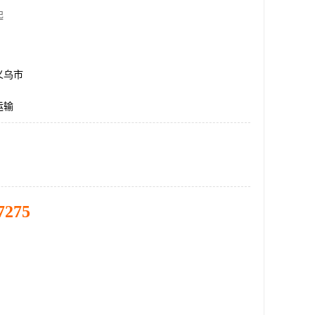
起
义乌市
运输
7275