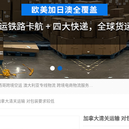
欧洲海运双清包税 美国*专线 加拿大DDP双清 墨西哥跨境空运 澳大利亚专线物流 跨境电商物流服务 国际快递到门服务 海运*渠道 一站式跨境物流解决方案 TikTok/SHEIN专线 电商平台FBA头程运输 国际铁路运输欧洲 UPS/DDHL/联邦快递跨境 美国双清到门物流 跨境*运输
加拿大清关运输 对包装要求较低
加拿大清关运输 对