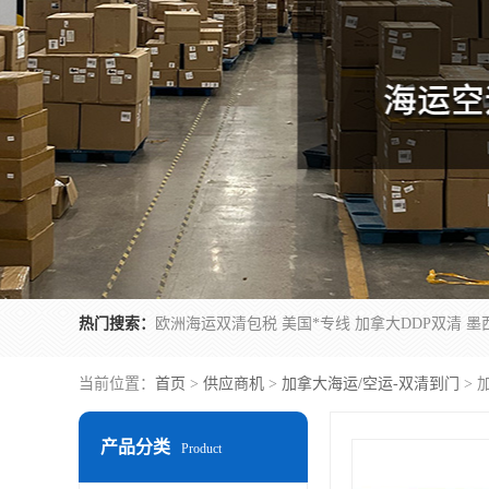
热门搜索：
当前位置：
首页
>
供应商机
>
加拿大海运/空运-双清到门
> 
产品分类
Product