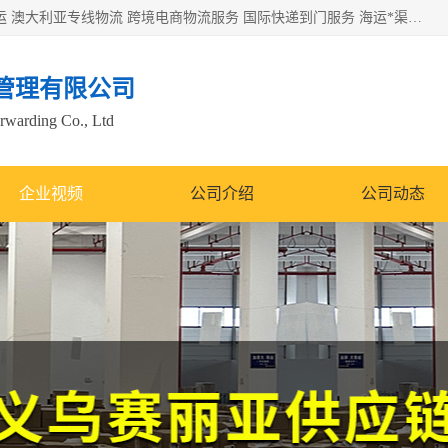
欧洲海运双清包税 美国*专线 加拿大DDP双清 墨西哥跨境空运 澳大利亚专线物流 跨境电商物流服务 国际快递到门服务 海运*渠道 一站式跨境物流解决方案 TikTok/SHEIN专线 电商平台FBA头程运输 国际铁路运输欧洲 UPS/DDHL/联邦快递跨境 美国双清到门物流 跨境*运输
管理有限公司
orwarding Co., Ltd
企业视频
公司介绍
公司动态