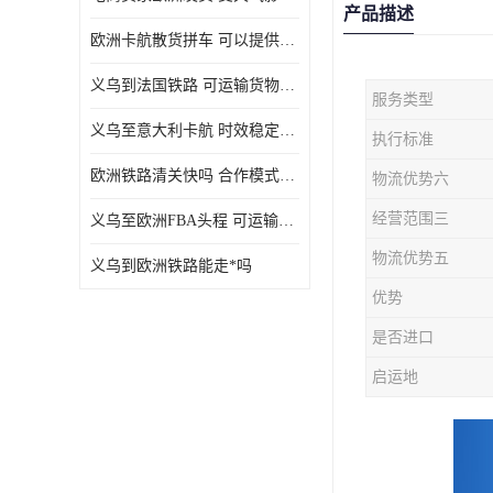
产品描述
欧洲卡航散货拼车 可以提供个性化服务
义乌到法国铁路 可运输货物种类多
服务类型
义乌至意大利卡航 时效稳定有保障
执行标准
欧洲铁路清关快吗 合作模式多样
物流优势六
经营范围三
义乌至欧洲FBA头程 可运输货物种类多
物流优势五
义乌到欧洲铁路能走*吗
优势
是否进口
启运地