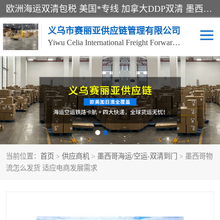
欧洲海运双清包税 美国*专线 加拿大DDP双清 墨西哥跨境空运 澳大利亚专线物流 跨境电商物流服务 国际快递到门服务 海运*渠道 一站式跨境物流解决方案 TikTok/SHEIN专线 电商平台FBA头程运输 国际铁路运输欧洲 UPS/DDHL/联邦快递跨境 美国双清到门物流 跨境*运输
义乌市赛丽亚供应链管理有限公司
Yiwu Celia International Freight Forwarding Co., Ltd
美森快船
欧洲卡航
加拿大海运/空运-双清到
澳大利亚海运/空运-双清
门
到门
墨西哥海运/空运-双清到
当前位置：
门
首页
>
供应商机
>
墨西哥海运/空运-双清到门
> 墨西哥物
流怎么发货 适应电商发展需求