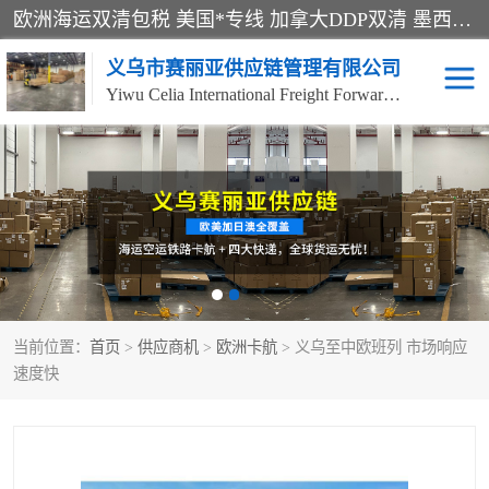
欧洲海运双清包税 美国*专线 加拿大DDP双清 墨西哥跨境空运 澳大利亚专线物流 跨境电商物流服务 国际快递到门服务 海运*渠道 一站式跨境物流解决方案 TikTok/SHEIN专线 电商平台FBA头程运输 国际铁路运输欧洲 UPS/DDHL/联邦快递跨境 美国双清到门物流 跨境*运输
义乌市赛丽亚供应链管理有限公司
Yiwu Celia International Freight Forwarding Co., Ltd
美森快船
欧洲卡航
加拿大海运/空运-双清到
澳大利亚海运/空运-双清
门
到门
墨西哥海运/空运-双清到
当前位置：
门
首页
>
供应商机
>
欧洲卡航
> 义乌至中欧班列 市场响应
速度快