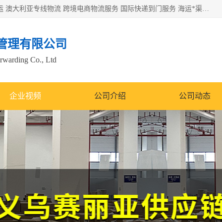
欧洲海运双清包税 美国*专线 加拿大DDP双清 墨西哥跨境空运 澳大利亚专线物流 跨境电商物流服务 国际快递到门服务 海运*渠道 一站式跨境物流解决方案 TikTok/SHEIN专线 电商平台FBA头程运输 国际铁路运输欧洲 UPS/DDHL/联邦快递跨境 美国双清到门物流 跨境*运输
管理有限公司
orwarding Co., Ltd
企业视频
公司介绍
公司动态