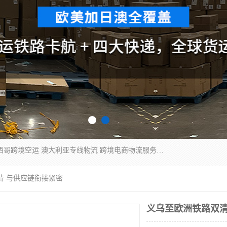
欧洲海运双清包税 美国*专线 加拿大DDP双清 墨西哥跨境空运 澳大利亚专线物流 跨境电商物流服务 国际快递到门服务 海运*渠道 一站式跨境物流解决方案 TikTok/SHEIN专线 电商平台FBA头程运输 国际铁路运输欧洲 UPS/DDHL/联邦快递跨境 美国双清到门物流 跨境*运输
清 与供应链衔接紧密
义乌至欧洲铁路双清