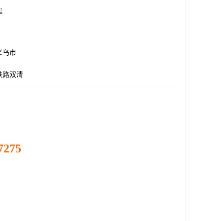
起
义乌市
铁路双清
7275