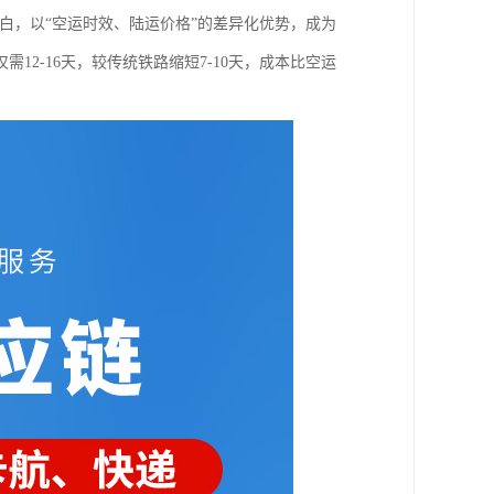
空白，以“空运时效、陆运价格”的差异化优势，成为
2-16天，较传统铁路缩短7-10天，成本比空运