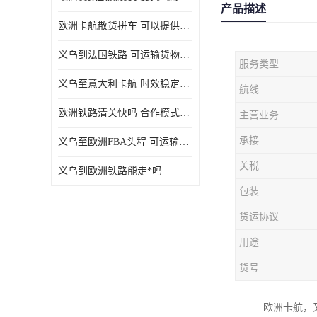
产品描述
欧洲卡航散货拼车 可以提供个性化服务
义乌到法国铁路 可运输货物种类多
服务类型
义乌至意大利卡航 时效稳定有保障
航线
欧洲铁路清关快吗 合作模式多样
主营业务
承接
义乌至欧洲FBA头程 可运输货物种类多
关税
义乌到欧洲铁路能走*吗
包装
货运协议
用途
货号
欧洲卡航，