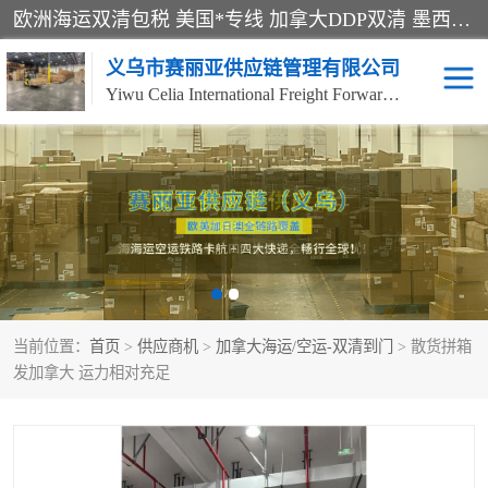
欧洲海运双清包税 美国*专线 加拿大DDP双清 墨西哥跨境空运 澳大利亚专线物流 跨境电商物流服务 国际快递到门服务 海运*渠道 一站式跨境物流解决方案 TikTok/SHEIN专线 电商平台FBA头程运输 国际铁路运输欧洲 UPS/DDHL/联邦快递跨境 美国双清到门物流 跨境*运输
义乌市赛丽亚供应链管理有限公司
Yiwu Celia International Freight Forwarding Co., Ltd
美森快船
欧洲卡航
加拿大海运/空运-双清到
澳大利亚海运/空运-双清
门
到门
墨西哥海运/空运-双清到
当前位置：
门
首页
>
供应商机
>
加拿大海运/空运-双清到门
> 散货拼箱
发加拿大 运力相对充足