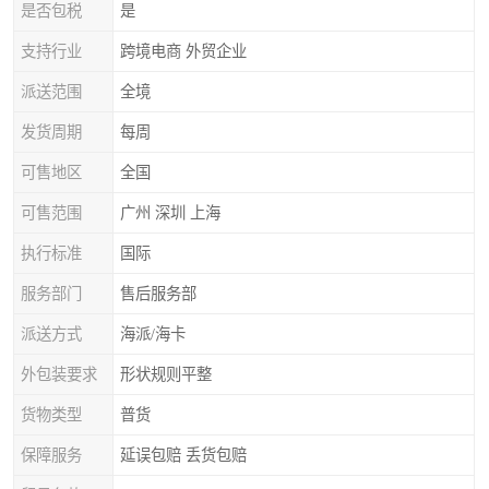
是否包税
是
支持行业
跨境电商 外贸企业
派送范围
全境
发货周期
每周
可售地区
全国
可售范围
广州 深圳 上海
执行标准
国际
服务部门
售后服务部
派送方式
海派/海卡
外包装要求
形状规则平整
货物类型
普货
保障服务
延误包赔 丢货包赔