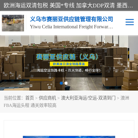
欧洲海运双清包税 美国*专线 加拿大DDP双清 墨西哥跨境空运 澳大利亚专线物流 跨境电商物流服务 国际快递到门服务 海运*渠道 一站式跨境物流解决方案 TikTok/SHEIN专线 电商平台FBA头程运输 国际铁路运输欧洲 UPS/DDHL/联邦快递跨境 美国双清到门物流 跨境*运输
义乌市赛丽亚供应链管理有限公司
Yiwu Celia International Freight Forwarding Co., Ltd
美森快船
欧洲卡航
加拿大海运/空运-双清到
澳大利亚海运/空运-双清
门
到门
墨西哥海运/空运-双清到
当前位置：
门
首页
>
供应商机
>
澳大利亚海运/空运-双清到门
> 澳洲
FBA海运头程 通关效率较高