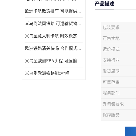
产品描述
欧洲卡航散货拼车 可以提供个性化服务
义乌到法国铁路 可运输货物种类多
包装要求
义乌至意大利卡航 时效稳定有保障
可售卖地
欧洲铁路清关快吗 合作模式多样
运价模式
支持行业
义乌至欧洲FBA头程 可运输货物种类多
发货周期
义乌到欧洲铁路能走*吗
可售范围
服务部门
外包装要求
保障服务