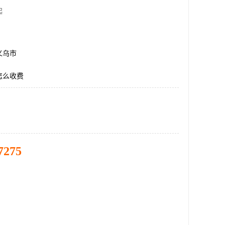
起
义乌市
怎么收费
7275