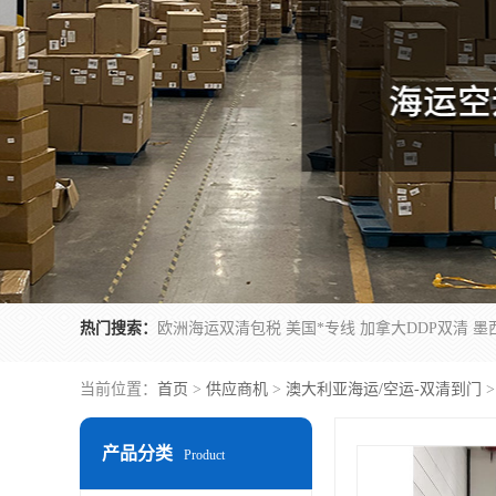
热门搜索：
当前位置：
首页
>
供应商机
>
澳大利亚海运/空运-双清到门
>
产品分类
Product