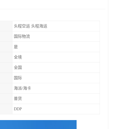
头程空运 头程海运
国际物流
是
全境
全国
国际
海派/海卡
普货
DDP