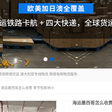
欧洲海运双清包税 美国*专线 加拿大DDP双清 墨西哥跨境空运 澳大利亚专线物流 跨境电商物流服务 国际快递到门服务 海运*渠道 一站式跨境物流解决方案 TikTok/SHEIN专线 电商平台FBA头程运输 国际铁路运输欧洲 UPS/DDHL/联邦快递跨境 美国双清到门物流 跨境*运输
 海运墨西哥怎么收费 季节性影响小
海运墨西哥怎么收费