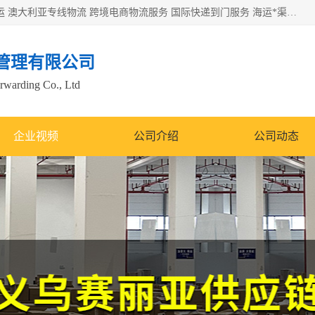
欧洲海运双清包税 美国*专线 加拿大DDP双清 墨西哥跨境空运 澳大利亚专线物流 跨境电商物流服务 国际快递到门服务 海运*渠道 一站式跨境物流解决方案 TikTok/SHEIN专线 电商平台FBA头程运输 国际铁路运输欧洲 UPS/DDHL/联邦快递跨境 美国双清到门物流 跨境*运输
管理有限公司
orwarding Co., Ltd
企业视频
公司介绍
公司动态