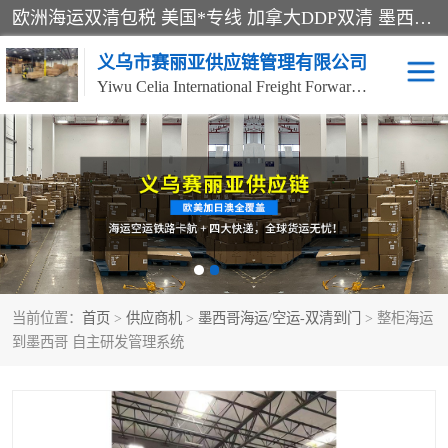
欧洲海运双清包税 美国*专线 加拿大DDP双清 墨西哥跨境空运 澳大利亚专线物流 跨境电商物流服务 国际快递到门服务 海运*渠道 一站式跨境物流解决方案 TikTok/SHEIN专线 电商平台FBA头程运输 国际铁路运输欧洲 UPS/DDHL/联邦快递跨境 美国双清到门物流 跨境*运输
义乌市赛丽亚供应链管理有限公司
Yiwu Celia International Freight Forwarding Co., Ltd
美森快船
欧洲卡航
加拿大海运/空运-双清到
澳大利亚海运/空运-双清
门
到门
墨西哥海运/空运-双清到
当前位置：
门
首页
>
供应商机
>
墨西哥海运/空运-双清到门
> 整柜海运
到墨西哥 自主研发管理系统