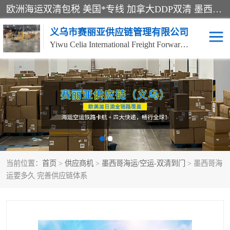
欧洲海运双清包税 美国*专线 加拿大DDP双清 墨西哥跨境空运 澳大利亚专线物流 跨境电商物流服务 国际快递到门服务 海运*渠道 一站式跨境物流解决方案 TikTok/SHEIN专线 电商平台FBA头程运输 国际铁路运输欧洲 UPS/DDHL/联邦快递跨境 美国双清到门物流 跨境*运输
义乌市赛丽亚供应链管理有限公司
Yiwu Celia International Freight Forwarding Co., Ltd
美森快船
欧洲卡航
加拿大海运/空运-双清到
澳大利亚海运/空运-双清
门
到门
墨西哥海运/空运-双清到
当前位置：
门
首页
>
供应商机
>
墨西哥海运/空运-双清到门
> 墨西哥海
运要多久 完善供应链体系