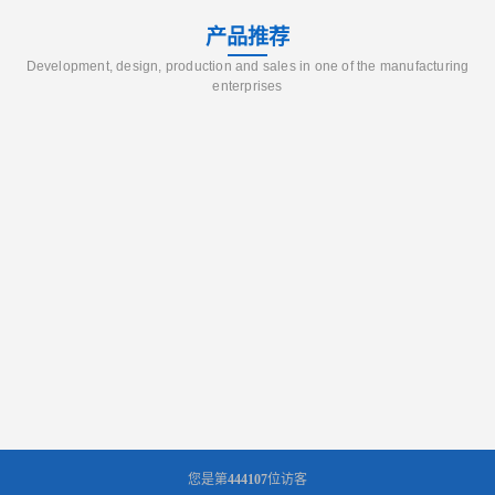
产品推荐
Development, design, production and sales in one of the manufacturing
enterprises
您是第
444107
位访客