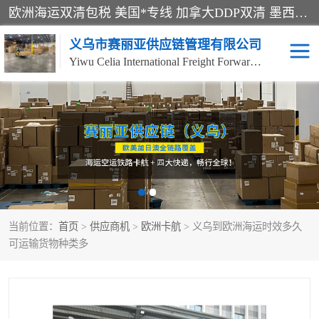
欧洲海运双清包税 美国*专线 加拿大DDP双清 墨西哥跨境空运 澳大利亚专线物流 跨境电商物流服务 国际快递到门服务 海运*渠道 一站式跨境物流解决方案 TikTok/SHEIN专线 电商平台FBA头程运输 国际铁路运输欧洲 UPS/DDHL/联邦快递跨境 美国双清到门物流 跨境*运输
义乌市赛丽亚供应链管理有限公司
Yiwu Celia International Freight Forwarding Co., Ltd
美森快船
欧洲卡航
加拿大海运/空运-双清到
澳大利亚海运/空运-双清
门
到门
墨西哥海运/空运-双清到
当前位置：
门
首页
>
供应商机
>
欧洲卡航
> 义乌到欧洲海运时效多久
可运输货物种类多