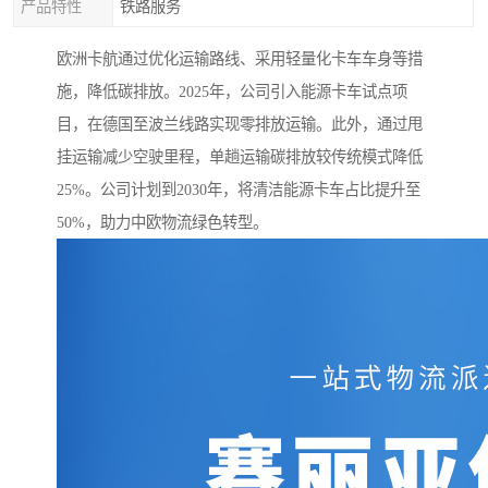
产品特性
铁路服务
欧洲卡航通过优化运输路线、采用轻量化卡车车身等措
施，降低碳排放。2025年，公司引入能源卡车试点项
目，在德国至波兰线路实现零排放运输。此外，通过甩
挂运输减少空驶里程，单趟运输碳排放较传统模式降低
25%。公司计划到2030年，将清洁能源卡车占比提升至
50%，助力中欧物流绿色转型。