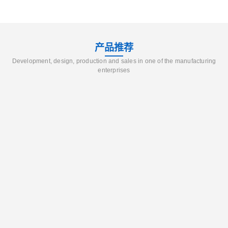
产品推荐
Development, design, production and sales in one of the manufacturing
enterprises