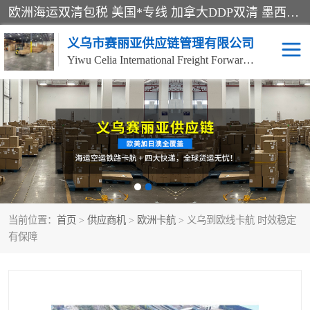
欧洲海运双清包税 美国*专线 加拿大DDP双清 墨西哥跨境空运 澳大利亚专线物流 跨境电商物流服务 国际快递到门服务 海运*渠道 一站式跨境物流解决方案 TikTok/SHEIN专线 电商平台FBA头程运输 国际铁路运输欧洲 UPS/DDHL/联邦快递跨境 美国双清到门物流 跨境*运输
义乌市赛丽亚供应链管理有限公司
Yiwu Celia International Freight Forwarding Co., Ltd
美森快船
欧洲卡航
加拿大海运/空运-双清到
澳大利亚海运/空运-双清
门
到门
墨西哥海运/空运-双清到
当前位置：
门
首页
>
供应商机
>
欧洲卡航
> 义乌到欧线卡航 时效稳定
有保障