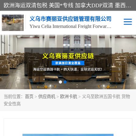
欧洲海运双清包税 美国*专线 加拿大DDP双清 墨西哥跨境空运 澳大利亚专线物流 跨境电商物流服务 国际快递到门服务 海运*渠道 一站式跨境物流解决方案 TikTok/SHEIN专线 电商平台FBA头程运输 国际铁路运输欧洲 UPS/DDHL/联邦快递跨境 美国双清到门物流 跨境*运输
义乌市赛丽亚供应链管理有限公司
Yiwu Celia International Freight Forwarding Co., Ltd
美森快船
欧洲卡航
加拿大海运/空运-双清到
澳大利亚海运/空运-双清
门
到门
墨西哥海运/空运-双清到
当前位置：
门
首页
>
供应商机
>
欧洲卡航
> 义乌至欧洲五国卡航 货物
安全性高