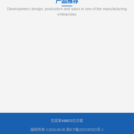
产品推荐
Development, design, production and sales in one of the manufacturing
enterprises
您是第
448633
位访客
版权所有 ©2026-08-09
浙ICP备2025185925号-1