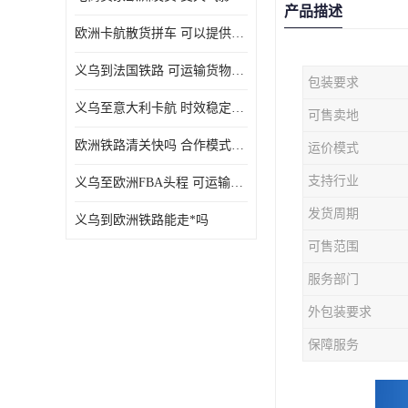
产品描述
欧洲卡航散货拼车 可以提供个性化服务
义乌到法国铁路 可运输货物种类多
包装要求
义乌至意大利卡航 时效稳定有保障
可售卖地
欧洲铁路清关快吗 合作模式多样
运价模式
支持行业
义乌至欧洲FBA头程 可运输货物种类多
发货周期
义乌到欧洲铁路能走*吗
可售范围
服务部门
外包装要求
保障服务