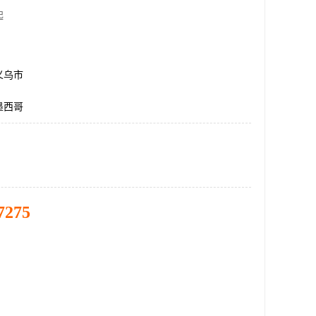
起
义乌市
墨西哥
7275