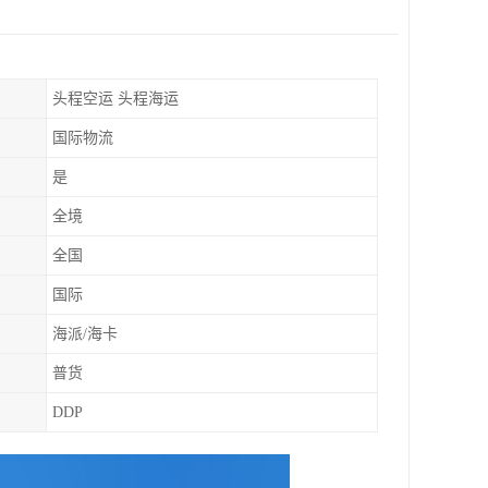
头程空运 头程海运
国际物流
是
全境
全国
国际
海派/海卡
普货
DDP