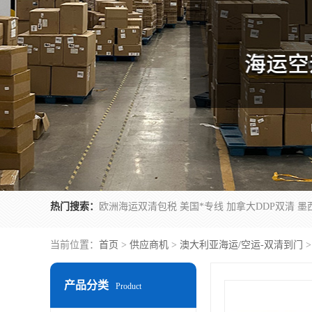
热门搜索：
当前位置：
首页
>
供应商机
>
澳大利亚海运/空运-双清到门
>
产品分类
Product