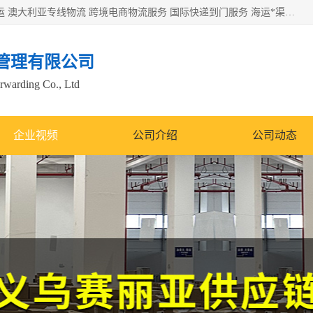
欧洲海运双清包税 美国*专线 加拿大DDP双清 墨西哥跨境空运 澳大利亚专线物流 跨境电商物流服务 国际快递到门服务 海运*渠道 一站式跨境物流解决方案 TikTok/SHEIN专线 电商平台FBA头程运输 国际铁路运输欧洲 UPS/DDHL/联邦快递跨境 美国双清到门物流 跨境*运输
管理有限公司
orwarding Co., Ltd
企业视频
公司介绍
公司动态