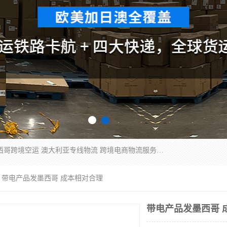
欧洲海运双清包税 美国*专线 加拿大DDP双清 墨西哥跨境空运 澳大利亚专线物流 跨境电商物流服务 国际快递到门服务 海运*渠道 一站式跨境物流解决方案 TikTok/SHEIN专线 电商平台FBA头程运输 国际铁路运输欧洲 UPS/DDHL/联邦快递跨境 美国双清到门物流 跨境*运输
 带电产品发墨西哥 成本相对合理
带电产品发墨西哥 