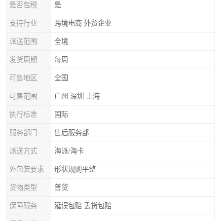
是否包税
是
支持行业
跨境电商 外贸企业
派送范围
全境
发货周期
每周
可售地区
全国
可售范围
广州 深圳 上海
执行标准
国际
服务部门
售后服务部
派送方式
海派/海卡
外包装要求
形状规则平整
货物类型
普货
保障服务
延误包赔 丢货包赔