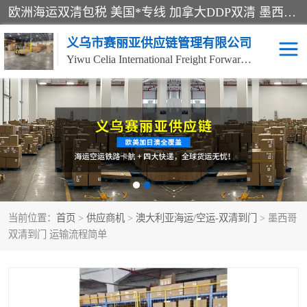
欧洲海运双清包税 美国*专线 加拿大DDP双清 墨西哥跨境空运 澳大利亚专线物流 跨境电商物流服务 国际快递到门服务 海运*渠道 一站式跨境物流解决方案 TikTok/SHEIN专线 电商平台FBA头程运输 国际铁路运输欧洲 UPS/DDHL/联邦快递跨境 美国双清到门物流 跨境*运输
义乌市赛丽亚供应链管理有限公司
Yiwu Celia International Freight Forwarding Co., Ltd
美森快船
欧洲卡航
加拿大海运/空运-双清到
澳大利亚海运/空运-双清
门
到门
墨西哥海运/空运-双清到
当前位置：
门
首页
>
供应商机
>
澳大利亚海运/空运-双清到门
> 墨西哥
双清到门 运输流程简单