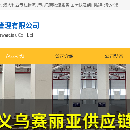
欧洲海运双清包税 美国*专线 加拿大DDP双清 墨西哥跨境空运 澳大利亚专线物流 跨境电商物流服务 国际快递到门服务 海运*渠道 一站式跨境物流解决方案 TikTok/SHEIN专线 电商平台FBA头程运输 国际铁路运输欧洲 UPS/DDHL/联邦快递跨境 美国双清到门物流 跨境*运输
管理有限公司
orwarding Co., Ltd
企业视频
公司介绍
公司动态