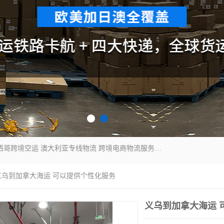
欧洲海运双清包税 美国*专线 加拿大DDP双清 墨西哥跨境空运 澳大利亚专线物流 跨境电商物流服务 国际快递到门服务 海运*渠道 一站式跨境物流解决方案 TikTok/SHEIN专线 电商平台FBA头程运输 国际铁路运输欧洲 UPS/DDHL/联邦快递跨境 美国双清到门物流 跨境*运输
义乌到加拿大海运 可以提供个性化服务
义乌到加拿大海运 