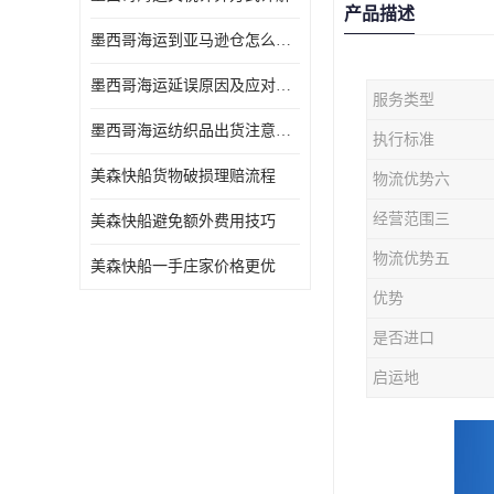
产品描述
墨西哥海运到亚马逊仓怎么操作
墨西哥海运延误原因及应对办法
服务类型
墨西哥海运纺织品出货注意事项
执行标准
美森快船货物破损理赔流程
物流优势六
经营范围三
美森快船避免额外费用技巧
物流优势五
美森快船一手庄家价格更优
优势
是否进口
启运地