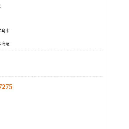
起
义乌市
大海运
7275