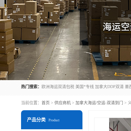
热门搜索：
当前位置：
首页
>
供应商机
>
加拿大海运/空运-双清到门
> 
产品分类
Product