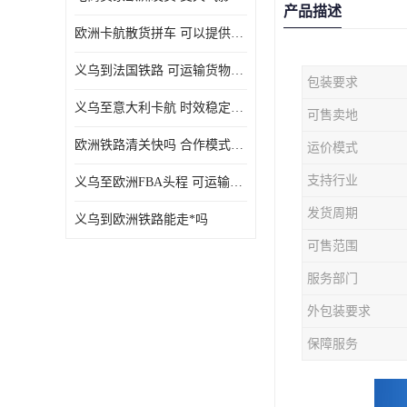
产品描述
欧洲卡航散货拼车 可以提供个性化服务
义乌到法国铁路 可运输货物种类多
包装要求
义乌至意大利卡航 时效稳定有保障
可售卖地
欧洲铁路清关快吗 合作模式多样
运价模式
支持行业
义乌至欧洲FBA头程 可运输货物种类多
发货周期
义乌到欧洲铁路能走*吗
可售范围
服务部门
外包装要求
保障服务