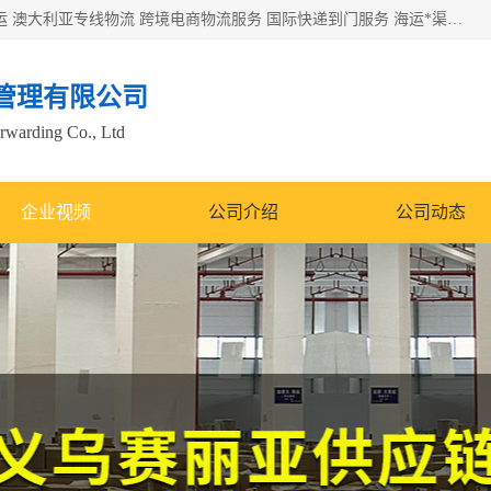
欧洲海运双清包税 美国*专线 加拿大DDP双清 墨西哥跨境空运 澳大利亚专线物流 跨境电商物流服务 国际快递到门服务 海运*渠道 一站式跨境物流解决方案 TikTok/SHEIN专线 电商平台FBA头程运输 国际铁路运输欧洲 UPS/DDHL/联邦快递跨境 美国双清到门物流 跨境*运输
管理有限公司
orwarding Co., Ltd
企业视频
公司介绍
公司动态