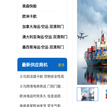
美森快船
欧洲卡航
加拿大海运/空运-双清到门
澳大利亚海运/空运-双清到门
墨西哥海运/空运-双清到门
最新供应商机
更多
义乌到法国卡航 货物安全性高
义乌跨境电商铁运 门到门服务便捷
欧洲海运时效多久 信息追踪及时
电商卖家欧洲发货 受天气影响小