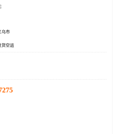
起
义乌市
发货空运
7275