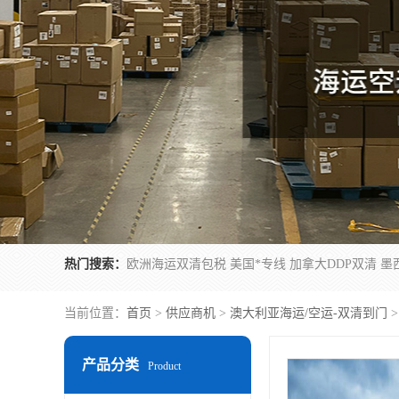
热门搜索：
当前位置：
首页
>
供应商机
>
澳大利亚海运/空运-双清到门
>
产品分类
Product