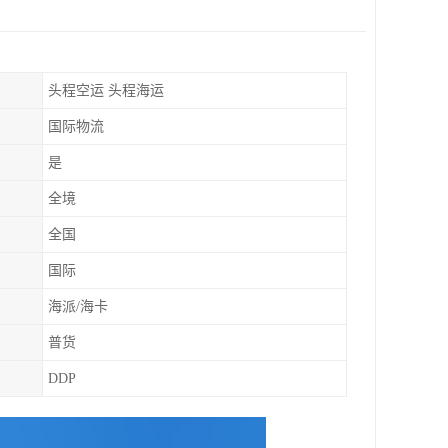
头程空运 头程海运
国际物流
是
全境
全国
国际
海派/海卡
普货
DDP