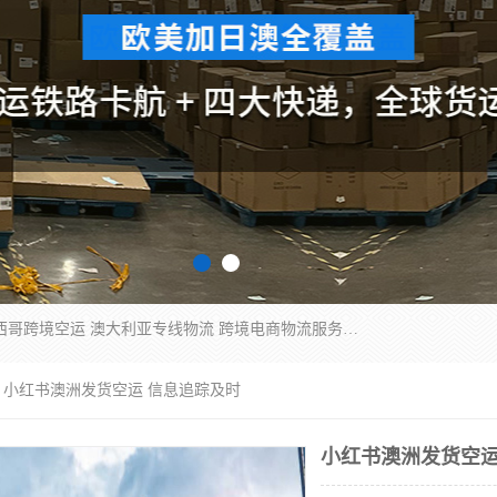
欧洲海运双清包税 美国*专线 加拿大DDP双清 墨西哥跨境空运 澳大利亚专线物流 跨境电商物流服务 国际快递到门服务 海运*渠道 一站式跨境物流解决方案 TikTok/SHEIN专线 电商平台FBA头程运输 国际铁路运输欧洲 UPS/DDHL/联邦快递跨境 美国双清到门物流 跨境*运输
 小红书澳洲发货空运 信息追踪及时
小红书澳洲发货空运