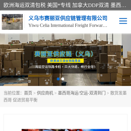
欧洲海运双清包税 美国*专线 加拿大DDP双清 墨西哥跨境空运 澳大利亚专线物流 跨境电商物流服务 国际快递到门服务 海运*渠道 一站式跨境物流解决方案 TikTok/SHEIN专线 电商平台FBA头程运输 国际铁路运输欧洲 UPS/DDHL/联邦快递跨境 美国双清到门物流 跨境*运输
义乌市赛丽亚供应链管理有限公司
Yiwu Celia International Freight Forwarding Co., Ltd
美森快船
欧洲卡航
加拿大海运/空运-双清到
澳大利亚海运/空运-双清
门
到门
墨西哥海运/空运-双清到
当前位置：
门
首页
>
供应商机
>
墨西哥海运/空运-双清到门
> 散货发墨
西哥 促进贸易平衡