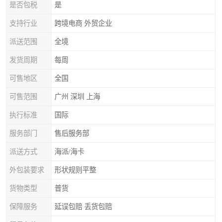
是否包税
是
支持行业
跨境电商 外贸企业
派送范围
全境
发货周期
每周
可售地区
全国
可售范围
广州 深圳 上海
执行标准
国际
服务部门
售后服务部
派送方式
海派/海卡
外包装要求
形状规则平整
货物类型
普货
保障服务
延误包赔 丢货包赔