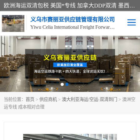
欧洲海运双清包税 美国*专线 加拿大DDP双清 墨西哥跨境空运 澳大利亚专线物流 跨境电商物流服务 国际快递到门服务 海运*渠道 一站式跨境物流解决方案 TikTok/SHEIN专线 电商平台FBA头程运输 国际铁路运输欧洲 UPS/DDHL/联邦快递跨境 美国双清到门物流 跨境*运输
义乌市赛丽亚供应链管理有限公司
Yiwu Celia International Freight Forwarding Co., Ltd
美森快船
欧洲卡航
加拿大海运/空运-双清到
澳大利亚海运/空运-双清
门
到门
墨西哥海运/空运-双清到
当前位置：
门
首页
>
供应商机
>
澳大利亚海运/空运-双清到门
> 澳洲空
运专线 成本相对合理