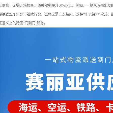
证信息，无需开箱检查，通关效率提升50%以上。例如，一辆从苏州出发
更换欧盟车头即可继续行驶，全程无需二次装卸。这种“车头接力”模式，配合
正意义上的跨国“门到门”服务。