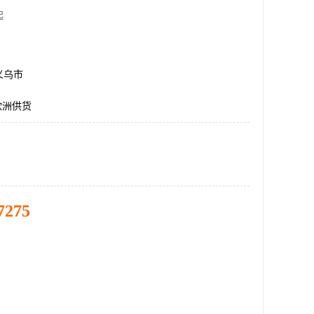
起
义乌市
欧洲供货
7275