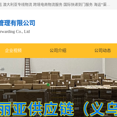
欧洲海运双清包税 美国*专线 加拿大DDP双清 墨西哥跨境空运 澳大利亚专线物流 跨境电商物流服务 国际快递到门服务 海运*渠道 一站式跨境物流解决方案 TikTok/SHEIN专线 电商平台FBA头程运输 国际铁路运输欧洲 UPS/DDHL/联邦快递跨境 美国双清到门物流 跨境*运输
管理有限公司
orwarding Co., Ltd
企业视频
公司介绍
公司动态