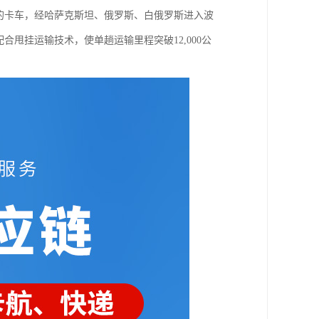
的卡车，经哈萨克斯坦、俄罗斯、白俄罗斯进入波
甩挂运输技术，使单趟运输里程突破12,000公