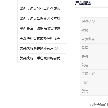
产品描述
墨西哥海运到亚马逊仓怎么操作
墨西哥海运延误原因及应对办法
服务类型
墨西哥海运纺织品出货注意事项
航线
美森快船货物破损理赔流程
主营业务
承接
美森快船避免额外费用技巧
关税
美森快船一手庄家价格更优
包装
货运协议
用途
货号
欧洲卡航的