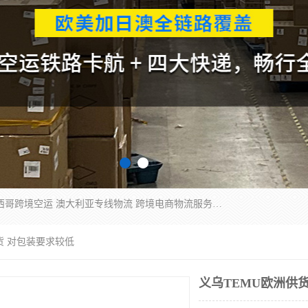
欧洲海运双清包税 美国*专线 加拿大DDP双清 墨西哥跨境空运 澳大利亚专线物流 跨境电商物流服务 国际快递到门服务 海运*渠道 一站式跨境物流解决方案 TikTok/SHEIN专线 电商平台FBA头程运输 国际铁路运输欧洲 UPS/DDHL/联邦快递跨境 美国双清到门物流 跨境*运输
货 对包装要求较低
义乌TEMU欧洲供