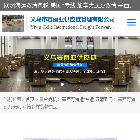
欧洲海运双清包税 美国*专线 加拿大DDP双清 墨西哥跨境空运 澳大利亚专线物流 跨境电商物流服务 国际快递到门服务 海运*渠道 一站式跨境物流解决方案 TikTok/SHEIN专线 电商平台FBA头程运输 国际铁路运输欧洲 UPS/DDHL/联邦快递跨境 美国双清到门物流 跨境*运输
义乌市赛丽亚供应链管理有限公司
Yiwu Celia International Freight Forwarding Co., Ltd
美森快船
欧洲卡航
加拿大海运/空运-双清到
澳大利亚海运/空运-双清
门
到门
墨西哥海运/空运-双清到
当前位置：
门
首页
>
供应商机
>
墨西哥海运/空运-双清到门
> 墨西哥海
运几天到 承接多样货物类型