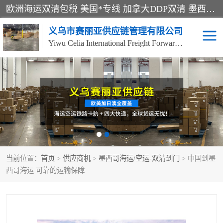
欧洲海运双清包税 美国*专线 加拿大DDP双清 墨西哥跨境空运 澳大利亚专线物流 跨境电商物流服务 国际快递到门服务 海运*渠道 一站式跨境物流解决方案 TikTok/SHEIN专线 电商平台FBA头程运输 国际铁路运输欧洲 UPS/DDHL/联邦快递跨境 美国双清到门物流 跨境*运输
义乌市赛丽亚供应链管理有限公司
Yiwu Celia International Freight Forwarding Co., Ltd
美森快船
欧洲卡航
加拿大海运/空运-双清到
澳大利亚海运/空运-双清
门
到门
墨西哥海运/空运-双清到
当前位置：
门
首页
>
供应商机
>
墨西哥海运/空运-双清到门
> 中国到墨
西哥海运 可靠的运输保障