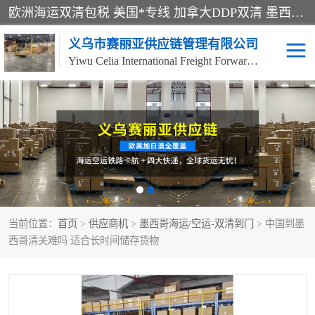
欧洲海运双清包税 美国*专线 加拿大DDP双清 墨西哥跨境空运 澳大利亚专线物流 跨境电商物流服务 国际快递到门服务 海运*渠道 一站式跨境物流解决方案 TikTok/SHEIN专线 电商平台FBA头程运输 国际铁路运输欧洲 UPS/DDHL/联邦快递跨境 美国双清到门物流 跨境*运输
义乌市赛丽亚供应链管理有限公司
Yiwu Celia International Freight Forwarding Co., Ltd
美森快船
欧洲卡航
加拿大海运/空运-双清到
澳大利亚海运/空运-双清
门
到门
墨西哥海运/空运-双清到
当前位置：
门
首页
>
供应商机
>
墨西哥海运/空运-双清到门
> 中国到墨
西哥清关难吗 适合长时间储存货物