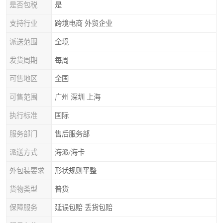
是否包税
是
支持行业
跨境电商 外贸企业
派送范围
全境
发货周期
每周
可售地区
全国
可售范围
广州 深圳 上海
执行标准
国际
服务部门
售后服务部
派送方式
海派/海卡
外包装要求
形状规则平整
货物类型
普货
保障服务
延误包赔 丢货包赔