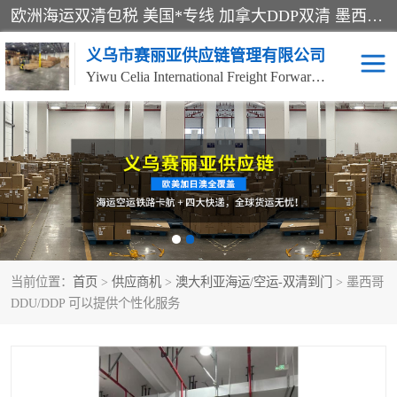
欧洲海运双清包税 美国*专线 加拿大DDP双清 墨西哥跨境空运 澳大利亚专线物流 跨境电商物流服务 国际快递到门服务 海运*渠道 一站式跨境物流解决方案 TikTok/SHEIN专线 电商平台FBA头程运输 国际铁路运输欧洲 UPS/DDHL/联邦快递跨境 美国双清到门物流 跨境*运输
义乌市赛丽亚供应链管理有限公司
Yiwu Celia International Freight Forwarding Co., Ltd
美森快船
欧洲卡航
加拿大海运/空运-双清到
澳大利亚海运/空运-双清
门
到门
墨西哥海运/空运-双清到
当前位置：
门
首页
>
供应商机
>
澳大利亚海运/空运-双清到门
> 墨西哥
DDU/DDP 可以提供个性化服务