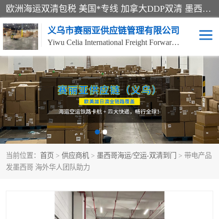
欧洲海运双清包税 美国*专线 加拿大DDP双清 墨西哥跨境空运 澳大利亚专线物流 跨境电商物流服务 国际快递到门服务 海运*渠道 一站式跨境物流解决方案 TikTok/SHEIN专线 电商平台FBA头程运输 国际铁路运输欧洲 UPS/DDHL/联邦快递跨境 美国双清到门物流 跨境*运输
义乌市赛丽亚供应链管理有限公司
Yiwu Celia International Freight Forwarding Co., Ltd
美森快船
欧洲卡航
加拿大海运/空运-双清到
澳大利亚海运/空运-双清
门
到门
墨西哥海运/空运-双清到
当前位置：
门
首页
>
供应商机
>
墨西哥海运/空运-双清到门
> 带电产品
发墨西哥 海外华人团队助力