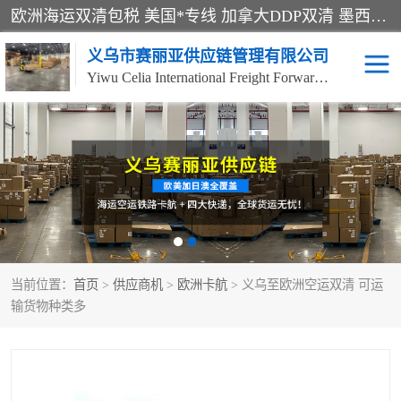
欧洲海运双清包税 美国*专线 加拿大DDP双清 墨西哥跨境空运 澳大利亚专线物流 跨境电商物流服务 国际快递到门服务 海运*渠道 一站式跨境物流解决方案 TikTok/SHEIN专线 电商平台FBA头程运输 国际铁路运输欧洲 UPS/DDHL/联邦快递跨境 美国双清到门物流 跨境*运输
义乌市赛丽亚供应链管理有限公司
Yiwu Celia International Freight Forwarding Co., Ltd
美森快船
欧洲卡航
加拿大海运/空运-双清到
澳大利亚海运/空运-双清
门
到门
墨西哥海运/空运-双清到
当前位置：
门
首页
>
供应商机
>
欧洲卡航
> 义乌至欧洲空运双清 可运
输货物种类多