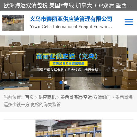
欧洲海运双清包税 美国*专线 加拿大DDP双清 墨西哥跨境空运 澳大利亚专线物流 跨境电商物流服务 国际快递到门服务 海运*渠道 一站式跨境物流解决方案 TikTok/SHEIN专线 电商平台FBA头程运输 国际铁路运输欧洲 UPS/DDHL/联邦快递跨境 美国双清到门物流 跨境*运输
义乌市赛丽亚供应链管理有限公司
Yiwu Celia International Freight Forwarding Co., Ltd
美森快船
欧洲卡航
加拿大海运/空运-双清到
澳大利亚海运/空运-双清
门
到门
墨西哥海运/空运-双清到
当前位置：
门
首页
>
供应商机
>
墨西哥海运/空运-双清到门
> 墨西哥海
运多少钱一方 宽松的海关监管