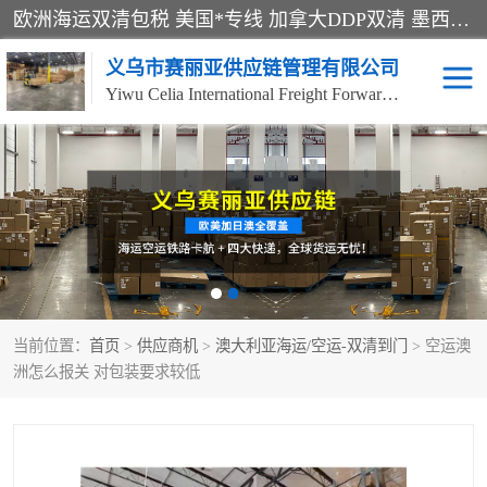
欧洲海运双清包税 美国*专线 加拿大DDP双清 墨西哥跨境空运 澳大利亚专线物流 跨境电商物流服务 国际快递到门服务 海运*渠道 一站式跨境物流解决方案 TikTok/SHEIN专线 电商平台FBA头程运输 国际铁路运输欧洲 UPS/DDHL/联邦快递跨境 美国双清到门物流 跨境*运输
义乌市赛丽亚供应链管理有限公司
Yiwu Celia International Freight Forwarding Co., Ltd
美森快船
欧洲卡航
加拿大海运/空运-双清到
澳大利亚海运/空运-双清
门
到门
墨西哥海运/空运-双清到
当前位置：
门
首页
>
供应商机
>
澳大利亚海运/空运-双清到门
> 空运澳
洲怎么报关 对包装要求较低