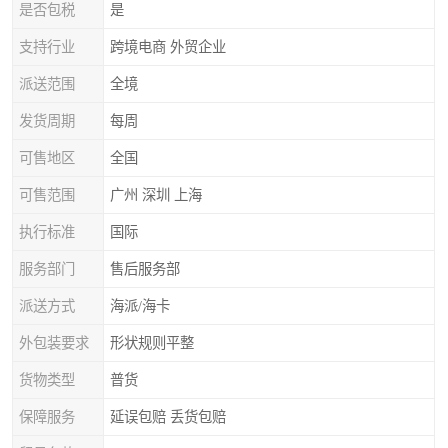
是否包税
是
支持行业
跨境电商 外贸企业
派送范围
全境
发货周期
每周
可售地区
全国
可售范围
广州 深圳 上海
执行标准
国际
服务部门
售后服务部
派送方式
海派/海卡
外包装要求
形状规则平整
货物类型
普货
保障服务
延误包赔 丢货包赔