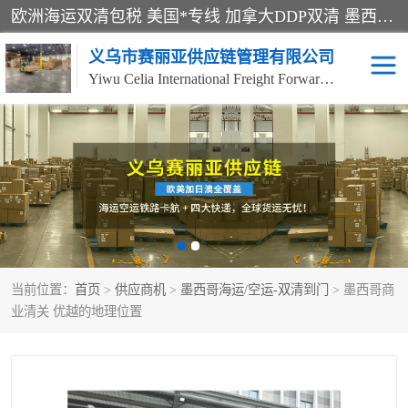
欧洲海运双清包税 美国*专线 加拿大DDP双清 墨西哥跨境空运 澳大利亚专线物流 跨境电商物流服务 国际快递到门服务 海运*渠道 一站式跨境物流解决方案 TikTok/SHEIN专线 电商平台FBA头程运输 国际铁路运输欧洲 UPS/DDHL/联邦快递跨境 美国双清到门物流 跨境*运输
义乌市赛丽亚供应链管理有限公司
Yiwu Celia International Freight Forwarding Co., Ltd
美森快船
欧洲卡航
加拿大海运/空运-双清到
澳大利亚海运/空运-双清
门
到门
墨西哥海运/空运-双清到
当前位置：
门
首页
>
供应商机
>
墨西哥海运/空运-双清到门
> 墨西哥商
业清关 优越的地理位置