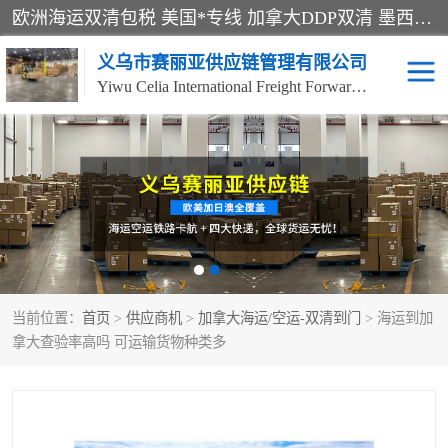
欧洲海运双清包税 美国*专线 加拿大DDP双清 墨西哥跨境空运 澳大利亚专线物流 跨境电商物流服务 国际快递到门服务 海运*渠道 一站式跨境物流解决方案 TikTok/SHEIN专线 电商平台FBA头程运输 国际铁路运输欧洲 UPS/DDHL/联邦快递跨境 美国双清到门物流 跨境*运输
义乌市赛丽亚供应链管理有限公司
Yiwu Celia International Freight Forwarding Co., Ltd
美森快船
欧洲卡航
加拿大海运/空运-双清到
澳大利亚海运/空运-双清
门
到门
墨西哥海运/空运-双清到
当前位置：
门
首页
>
供应商机
>
加拿大海运/空运-双清到门
> 海运到加
拿大查验率高吗 可运输货物种类多