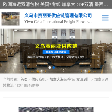
欧洲海运双清包税 美国*专线 加拿大DDP双清 墨西哥跨境空运 澳大利亚专线物流 跨境电商物流服务 国际快递到门服务 海运*渠道 一站式跨境物流解决方案 TikTok/SHEIN专线 电商平台FBA头程运输 国际铁路运输欧洲 UPS/DDHL/联邦快递跨境 美国双清到门物流 跨境*运输
义乌市赛丽亚供应链管理有限公司
Yiwu Celia International Freight Forwarding Co., Ltd
美森快船
欧洲卡航
加拿大海运/空运-双清到
澳大利亚海运/空运-双清
门
到门
墨西哥海运/空运-双清到
当前位置：
门
首页
>
供应商机
>
加拿大海运/空运-双清到门
> 加拿大跨
境物流 门到门服务便捷