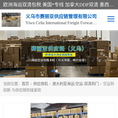
欧洲海运双清包税 美国*专线 加拿大DDP双清 墨西哥跨境空运 澳大利亚专线物流 跨境电商物流服务 国际快递到门服务 海运*渠道 一站式跨境物流解决方案 TikTok/SHEIN专线 电商平台FBA头程运输 国际铁路运输欧洲 UPS/DDHL/联邦快递跨境 美国双清到门物流 跨境*运输
义乌市赛丽亚供应链管理有限公司
Yiwu Celia International Freight Forwarding Co., Ltd
美森快船
欧洲卡航
加拿大海运/空运-双清到
澳大利亚海运/空运-双清
门
到门
墨西哥海运/空运-双清到
当前位置：
门
首页
>
供应商机
>
澳大利亚海运/空运-双清到门
> 空运到
珀斯 与供应链衔接紧密