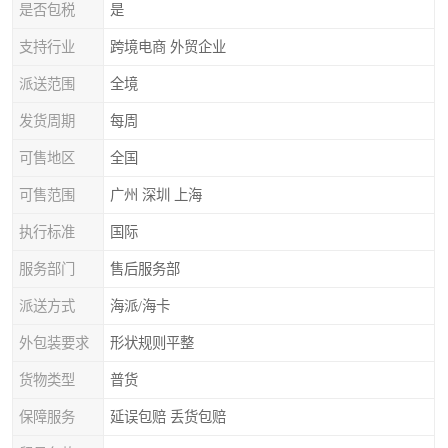
是否包税
是
支持行业
跨境电商 外贸企业
派送范围
全境
发货周期
每周
可售地区
全国
可售范围
广州 深圳 上海
执行标准
国际
服务部门
售后服务部
派送方式
海派/海卡
外包装要求
形状规则平整
货物类型
普货
保障服务
延误包赔 丢货包赔