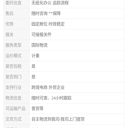
委托信息
无纸化办公 追踪流程
售后
随时咨询 **保障
优势
固定舱位 时效稳定
报关
可接报关件
服务类型
国际物流
运价模式
计重
是否包税
是
是否到门
是
支持行业
跨境电商 外贸企业
物流信息
随时可查、24小时跟踪
可运输产品
普货等
交货方式
自主物流到我司/我司上门提货