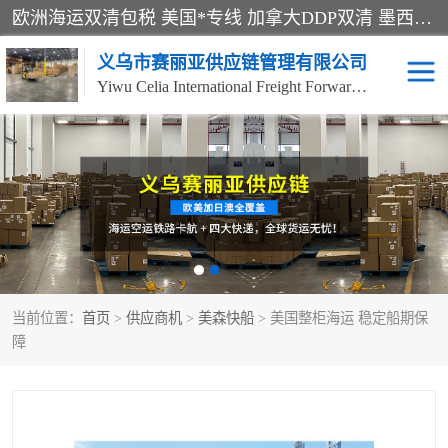
欧洲海运双清包税 美国*专线 加拿大DDP双清 墨西哥跨境空运 澳大利亚专线物流 跨境电商物流服务 国际快递到门服务 海运*渠道 一站式跨境物流解决方案 TikTok/SHEIN专线 电商平台FBA头程运输 国际铁路运输欧洲 UPS/DDHL/联邦快递跨境 美国双清到门物流 跨境*运输
义乌市赛丽亚供应链管理有限公司
Yiwu Celia International Freight Forwarding Co., Ltd
美森快船
欧洲卡航
加拿大海运/空运-双清到
澳大利亚海运/空运-双清
门
到门
墨西哥海运/空运-双清到
当前位置：
门
首页
>
供应商机
>
美森快船
> 美国整柜海运 稳定船期保
障