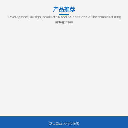
产品推荐
Development, design, production and sales in one of the manufacturing
enterprises
您是第
441557
位访客