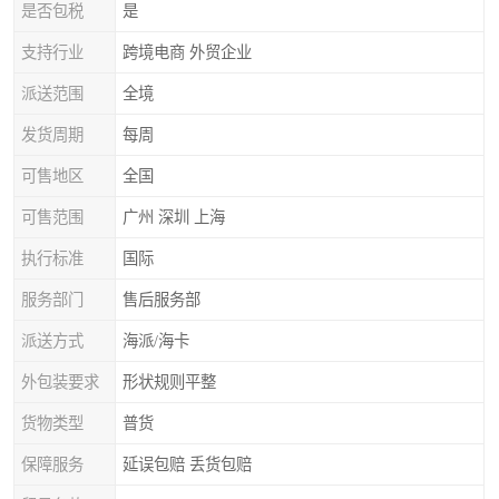
是否包税
是
支持行业
跨境电商 外贸企业
派送范围
全境
发货周期
每周
可售地区
全国
可售范围
广州 深圳 上海
执行标准
国际
服务部门
售后服务部
派送方式
海派/海卡
外包装要求
形状规则平整
货物类型
普货
保障服务
延误包赔 丢货包赔