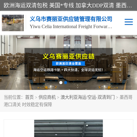
欧洲海运双清包税 美国*专线 加拿大DDP双清 墨西哥跨境空运 澳大利亚专线物流 跨境电商物流服务 国际快递到门服务 海运*渠道 一站式跨境物流解决方案 TikTok/SHEIN专线 电商平台FBA头程运输 国际铁路运输欧洲 UPS/DDHL/联邦快递跨境 美国双清到门物流 跨境*运输
义乌市赛丽亚供应链管理有限公司
Yiwu Celia International Freight Forwarding Co., Ltd
美森快船
欧洲卡航
加拿大海运/空运-双清到
澳大利亚海运/空运-双清
门
到门
墨西哥海运/空运-双清到
当前位置：
门
首页
>
供应商机
>
澳大利亚海运/空运-双清到门
> 墨西哥
港口清关 时效稳定有保障