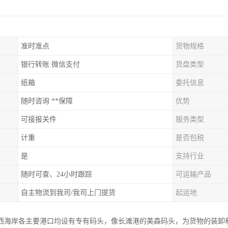
准时准点
货物规格
银行转账 微信支付
货盘类型
纸箱
委托信息
随时咨询 **保障
优势
可接报关件
服务类型
计重
是否包税
是
支持行业
随时可查、24小时跟踪
可运输产品
自主物流到我司/我司上门提货
起运地
西海岸各主要港口均设有专有码头，像长滩港的美森码头，为货物的装卸