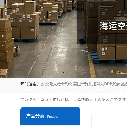
热门搜索：
当前位置：
首页
>
供应商机
>
美森快船
> 美森怎么清关快 
产品分类
Product