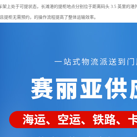
架上处于可提状态，长滩港的提柜地点分别位于距离码头 3.5 英里的港外堆
），且提柜无需预约，的操作流程提高了整体运输效率。