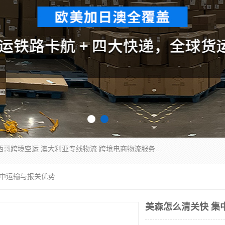
欧洲海运双清包税 美国*专线 加拿大DDP双清 墨西哥跨境空运 澳大利亚专线物流 跨境电商物流服务 国际快递到门服务 海运*渠道 一站式跨境物流解决方案 TikTok/SHEIN专线 电商平台FBA头程运输 国际铁路运输欧洲 UPS/DDHL/联邦快递跨境 美国双清到门物流 跨境*运输
集中运输与报关优势
美森怎么清关快 集