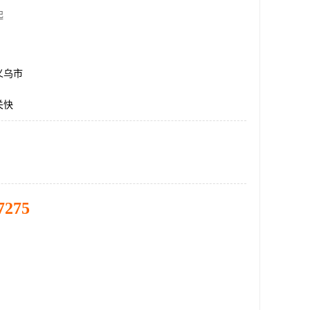
起
义乌市
关快
7275