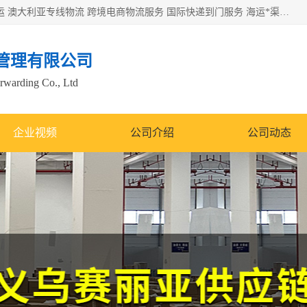
欧洲海运双清包税 美国*专线 加拿大DDP双清 墨西哥跨境空运 澳大利亚专线物流 跨境电商物流服务 国际快递到门服务 海运*渠道 一站式跨境物流解决方案 TikTok/SHEIN专线 电商平台FBA头程运输 国际铁路运输欧洲 UPS/DDHL/联邦快递跨境 美国双清到门物流 跨境*运输
管理有限公司
orwarding Co., Ltd
企业视频
公司介绍
公司动态