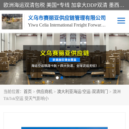
欧洲海运双清包税 美国*专线 加拿大DDP双清 墨西哥跨境空运 澳大利亚专线物流 跨境电商物流服务 国际快递到门服务 海运*渠道 一站式跨境物流解决方案 TikTok/SHEIN专线 电商平台FBA头程运输 国际铁路运输欧洲 UPS/DDHL/联邦快递跨境 美国双清到门物流 跨境*运输
义乌市赛丽亚供应链管理有限公司
Yiwu Celia International Freight Forwarding Co., Ltd
美森快船
欧洲卡航
加拿大海运/空运-双清到
澳大利亚海运/空运-双清
门
到门
墨西哥海运/空运-双清到
当前位置：
门
首页
>
供应商机
>
澳大利亚海运/空运-双清到门
> 澳洲
TikTok空运 受天气影响小