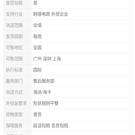
是否包税
是
支持行业
跨境电商 外贸企业
派送范围
全境
发货周期
每周
可售地区
全国
可售范围
广州 深圳 上海
执行标准
国际
服务部门
售后服务部
派送方式
海派/海卡
外包装要求
形状规则平整
货物类型
普货
保障服务
延误包赔 丢货包赔