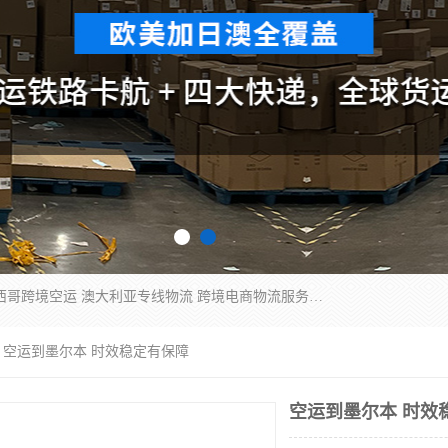
欧洲海运双清包税 美国*专线 加拿大DDP双清 墨西哥跨境空运 澳大利亚专线物流 跨境电商物流服务 国际快递到门服务 海运*渠道 一站式跨境物流解决方案 TikTok/SHEIN专线 电商平台FBA头程运输 国际铁路运输欧洲 UPS/DDHL/联邦快递跨境 美国双清到门物流 跨境*运输
 空运到墨尔本 时效稳定有保障
空运到墨尔本 时效