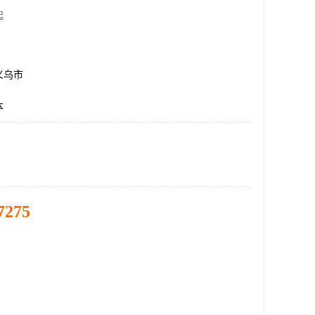
起
义乌市
本
7275