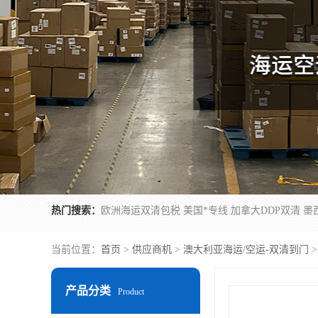
热门搜索：
当前位置：
首页
>
供应商机
>
澳大利亚海运/空运-双清到门
>
产品分类
Product