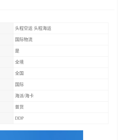
头程空运 头程海运
国际物流
是
全境
全国
国际
海派/海卡
普货
DDP