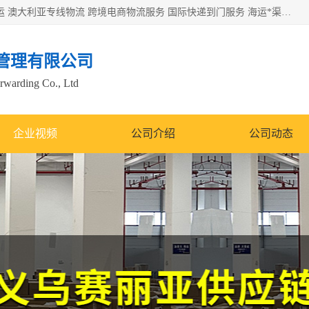
欧洲海运双清包税 美国*专线 加拿大DDP双清 墨西哥跨境空运 澳大利亚专线物流 跨境电商物流服务 国际快递到门服务 海运*渠道 一站式跨境物流解决方案 TikTok/SHEIN专线 电商平台FBA头程运输 国际铁路运输欧洲 UPS/DDHL/联邦快递跨境 美国双清到门物流 跨境*运输
管理有限公司
orwarding Co., Ltd
企业视频
公司介绍
公司动态