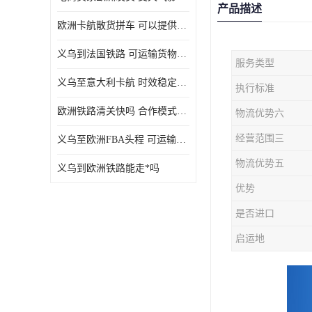
产品描述
欧洲卡航散货拼车 可以提供个性化服务
义乌到法国铁路 可运输货物种类多
服务类型
义乌至意大利卡航 时效稳定有保障
执行标准
欧洲铁路清关快吗 合作模式多样
物流优势六
经营范围三
义乌至欧洲FBA头程 可运输货物种类多
物流优势五
义乌到欧洲铁路能走*吗
优势
是否进口
启运地