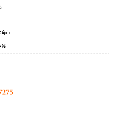
起
义乌市
专线
7275