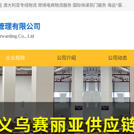
欧洲海运双清包税 美国*专线 加拿大DDP双清 墨西哥跨境空运 澳大利亚专线物流 跨境电商物流服务 国际快递到门服务 海运*渠道 一站式跨境物流解决方案 TikTok/SHEIN专线 电商平台FBA头程运输 国际铁路运输欧洲 UPS/DDHL/联邦快递跨境 美国双清到门物流 跨境*运输
管理有限公司
orwarding Co., Ltd
企业视频
公司介绍
公司动态