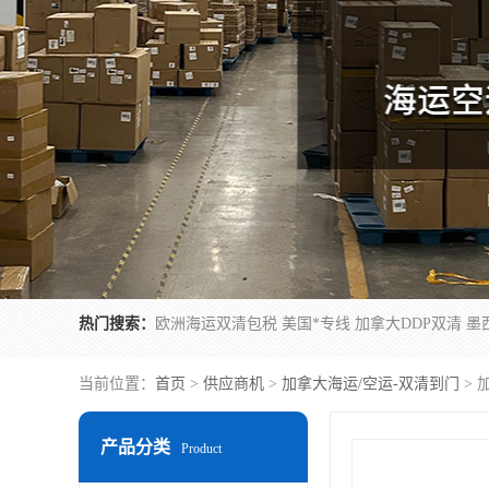
热门搜索：
当前位置：
首页
>
供应商机
>
加拿大海运/空运-双清到门
> 
产品分类
Product