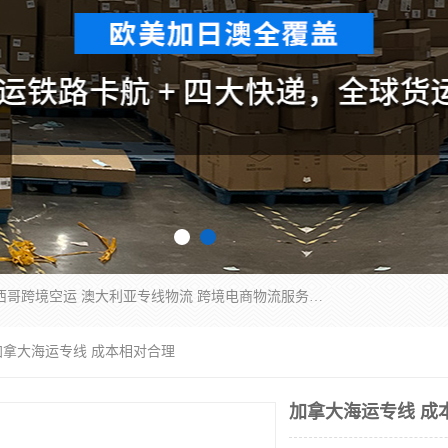
欧洲海运双清包税 美国*专线 加拿大DDP双清 墨西哥跨境空运 澳大利亚专线物流 跨境电商物流服务 国际快递到门服务 海运*渠道 一站式跨境物流解决方案 TikTok/SHEIN专线 电商平台FBA头程运输 国际铁路运输欧洲 UPS/DDHL/联邦快递跨境 美国双清到门物流 跨境*运输
加拿大海运专线 成本相对合理
加拿大海运专线 成