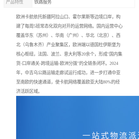
产品特性
铁路服务
欧洲卡航依托新疆阿拉山口、霍尔果斯等边境口岸，构
建了每周5班常态化双向对开的运营网络。国内运营中心
覆盖华东（苏州）、华南（广州）、华北（北京）、西
北（乌鲁木齐）产业聚集区，欧洲端以德国杜伊斯堡为
核心枢纽，法国、波兰、意大利等20余个，形成“国内集
货-口岸通关-跨境运输-欧洲分拨”的全链条闭环。2024
年，中吉乌公路运输走廊试运行成功，进一步打通中亚
至南欧的快速通道，使卡航网络覆盖欧亚大陆80%的经
济活跃区域。