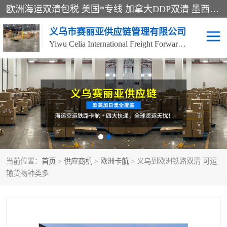
欧洲海运双清包税 美国*专线 加拿大DDP双清 墨西哥跨境空运 澳大利亚专线物流 跨境电商物流服务 国际快递到门服务 海运*渠道 一站式跨境物流解决方案 TikTok/SHEIN专线 电商平台FBA头程运输 国际铁路运输欧洲 UPS/DDHL/联邦快递跨境 美国双清到门物流 跨境*运输
义乌市赛丽亚供应链管理有限公司
Yiwu Celia International Freight Forwarding Co., Ltd
美森快船
欧洲卡航
加拿大海运/空运-双清到
澳大利亚海运/空运-双清
门
到门
墨西哥海运/空运-双清到
当前位置：
门
首页
>
供应商机
>
欧洲卡航
> 义乌到欧洲铁路双清 可运
输货物种类多