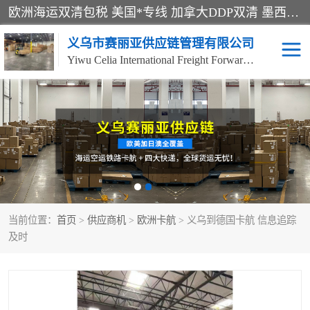
欧洲海运双清包税 美国*专线 加拿大DDP双清 墨西哥跨境空运 澳大利亚专线物流 跨境电商物流服务 国际快递到门服务 海运*渠道 一站式跨境物流解决方案 TikTok/SHEIN专线 电商平台FBA头程运输 国际铁路运输欧洲 UPS/DDHL/联邦快递跨境 美国双清到门物流 跨境*运输
义乌市赛丽亚供应链管理有限公司
Yiwu Celia International Freight Forwarding Co., Ltd
美森快船
欧洲卡航
加拿大海运/空运-双清到
澳大利亚海运/空运-双清
门
到门
墨西哥海运/空运-双清到
当前位置：
门
首页
>
供应商机
>
欧洲卡航
> 义乌到德国卡航 信息追踪
及时