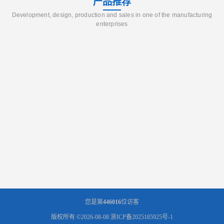
产品推荐
Development, design, production and sales in one of the manufacturing
enterprises
您是第
446016
位访客
版权所有 ©2026-08-08
浙ICP备2025185925号-1