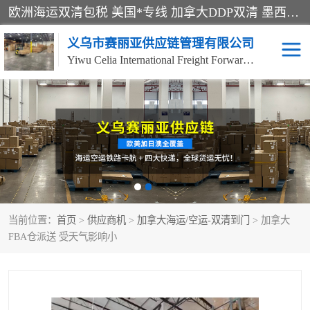
欧洲海运双清包税 美国*专线 加拿大DDP双清 墨西哥跨境空运 澳大利亚专线物流 跨境电商物流服务 国际快递到门服务 海运*渠道 一站式跨境物流解决方案 TikTok/SHEIN专线 电商平台FBA头程运输 国际铁路运输欧洲 UPS/DDHL/联邦快递跨境 美国双清到门物流 跨境*运输
义乌市赛丽亚供应链管理有限公司
Yiwu Celia International Freight Forwarding Co., Ltd
美森快船
欧洲卡航
加拿大海运/空运-双清到
澳大利亚海运/空运-双清
门
到门
墨西哥海运/空运-双清到
当前位置：
门
首页
>
供应商机
>
加拿大海运/空运-双清到门
> 加拿大
FBA仓派送 受天气影响小