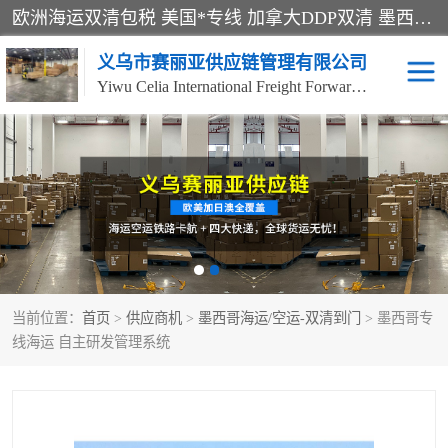
欧洲海运双清包税 美国*专线 加拿大DDP双清 墨西哥跨境空运 澳大利亚专线物流 跨境电商物流服务 国际快递到门服务 海运*渠道 一站式跨境物流解决方案 TikTok/SHEIN专线 电商平台FBA头程运输 国际铁路运输欧洲 UPS/DDHL/联邦快递跨境 美国双清到门物流 跨境*运输
义乌市赛丽亚供应链管理有限公司
Yiwu Celia International Freight Forwarding Co., Ltd
美森快船
欧洲卡航
加拿大海运/空运-双清到
澳大利亚海运/空运-双清
门
到门
墨西哥海运/空运-双清到
当前位置：
门
首页
>
供应商机
>
墨西哥海运/空运-双清到门
> 墨西哥专
线海运 自主研发管理系统