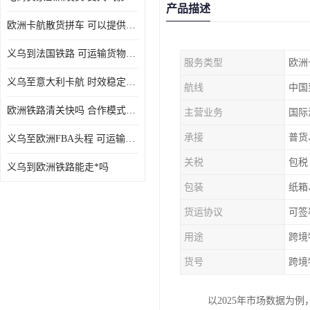
产品描述
欧洲卡航散货拼车 可以提供个性化服务
义乌到法国铁路 可运输货物种类多
服务类型
欧洲
义乌至意大利卡航 时效稳定有保障
航线
中国
欧洲铁路清关快吗 合作模式多样
主营业务
国际
承接
普货
义乌至欧洲FBA头程 可运输货物种类多
关税
包税
义乌到欧洲铁路能走*吗
包装
纸箱
货运协议
可签
用途
跨境
货号
跨境
以2025年市场数据为例