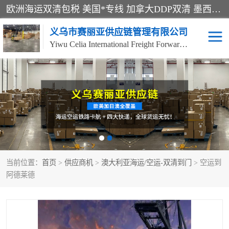
欧洲海运双清包税 美国*专线 加拿大DDP双清 墨西哥跨境空运 澳大利亚专线物流 跨境电商物流服务 国际快递到门服务 海运*渠道 一站式跨境物流解决方案 TikTok/SHEIN专线 电商平台FBA头程运输 国际铁路运输欧洲 UPS/DDHL/联邦快递跨境 美国双清到门物流 跨境*运输
义乌市赛丽亚供应链管理有限公司
Yiwu Celia International Freight Forwarding Co., Ltd
美森快船
欧洲卡航
加拿大海运/空运-双清到
澳大利亚海运/空运-双清
门
到门
墨西哥海运/空运-双清到
当前位置：
门
首页
>
供应商机
>
澳大利亚海运/空运-双清到门
> 空运到
阿德莱德