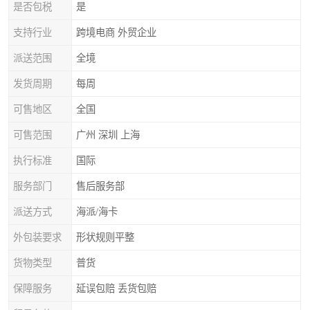
是否包税
是
支持行业
跨境电商 外贸企业
派送范围
全境
发货周期
每周
可售地区
全国
可售范围
广州 深圳 上海
执行标准
国际
服务部门
售后服务部
派送方式
海派/海卡
外包装要求
形状规则平整
货物类型
普货
保障服务
延误包赔 丢货包赔