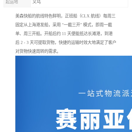
起运地
义乌
美森快船的航线特色鲜明，正班船（CLX 航线）每周三
固定从上海港发船，采用 “一截三开” 模式，即周一截
单、周三开船。开船后约 11 天便能抵达长滩港，到港
后 2 - 3 天可提取货物，快捷的运输时效大地满足了客户
对货物快速周转的需求。