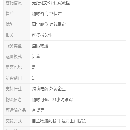
委托信息
无纸化办公 追踪流程
售后
随时咨询 **保障
优势
固定舱位 时效稳定
报关
可接报关件
服务类型
国际物流
运价模式
计重
是否包税
是
是否到门
是
支持行业
跨境电商 外贸企业
物流信息
随时可查、24小时跟踪
可运输产品
普货等
交货方式
自主物流到我司/我司上门提货