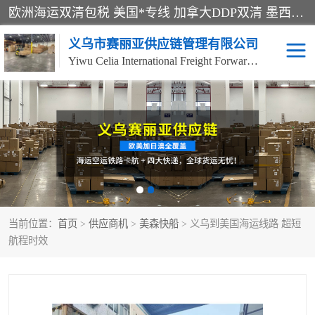
欧洲海运双清包税 美国*专线 加拿大DDP双清 墨西哥跨境空运 澳大利亚专线物流 跨境电商物流服务 国际快递到门服务 海运*渠道 一站式跨境物流解决方案 TikTok/SHEIN专线 电商平台FBA头程运输 国际铁路运输欧洲 UPS/DDHL/联邦快递跨境 美国双清到门物流 跨境*运输
义乌市赛丽亚供应链管理有限公司
Yiwu Celia International Freight Forwarding Co., Ltd
美森快船
欧洲卡航
加拿大海运/空运-双清到
澳大利亚海运/空运-双清
门
到门
墨西哥海运/空运-双清到
当前位置：
门
首页
>
供应商机
>
美森快船
> 义乌到美国海运线路 超短
航程时效