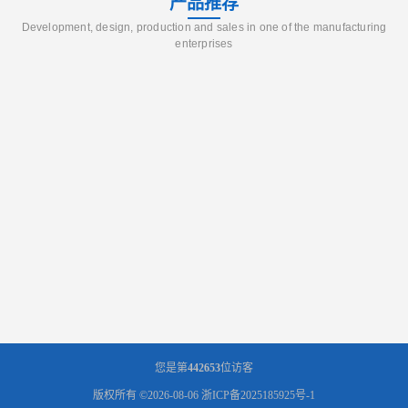
产品推荐
Development, design, production and sales in one of the manufacturing
enterprises
您是第
442653
位访客
版权所有 ©2026-08-06
浙ICP备2025185925号-1