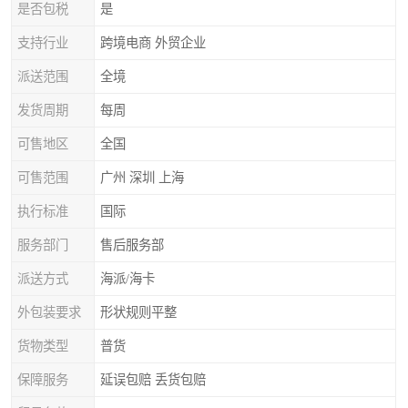
是否包税
是
支持行业
跨境电商 外贸企业
派送范围
全境
发货周期
每周
可售地区
全国
可售范围
广州 深圳 上海
执行标准
国际
服务部门
售后服务部
派送方式
海派/海卡
外包装要求
形状规则平整
货物类型
普货
保障服务
延误包赔 丢货包赔