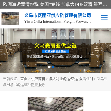
欧洲海运双清包税 美国*专线 加拿大DDP双清 墨西哥跨境空运 澳大利亚专线物流 跨境电商物流服务 国际快递到门服务 海运*渠道 一站式跨境物流解决方案 TikTok/SHEIN专线 电商平台FBA头程运输 国际铁路运输欧洲 UPS/DDHL/联邦快递跨境 美国双清到门物流 跨境*运输
义乌市赛丽亚供应链管理有限公司
Yiwu Celia International Freight Forwarding Co., Ltd
美森快船
欧洲卡航
加拿大海运/空运-双清到
澳大利亚海运/空运-双清
门
到门
墨西哥海运/空运-双清到
当前位置：
门
首页
>
供应商机
>
澳大利亚海运/空运-双清到门
> 义乌到
澳洲悉尼海运整柜物流服务