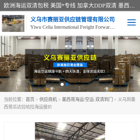
欧洲海运双清包税 美国*专线 加拿大DDP双清 墨西哥跨境空运 澳大利亚专线物流 跨境电商物流服务 国际快递到门服务 海运*渠道 一站式跨境物流解决方案 TikTok/SHEIN专线 电商平台FBA头程运输 国际铁路运输欧洲 UPS/DDHL/联邦快递跨境 美国双清到门物流 跨境*运输
义乌市赛丽亚供应链管理有限公司
Yiwu Celia International Freight Forwarding Co., Ltd
美森快船
欧洲卡航
加拿大海运/空运-双清到
澳大利亚海运/空运-双清
门
到门
墨西哥海运/空运-双清到
当前位置：
门
首页
>
供应商机
>
墨西哥海运/空运-双清到门
> 义乌到墨
西哥瓜达拉哈拉海运报价