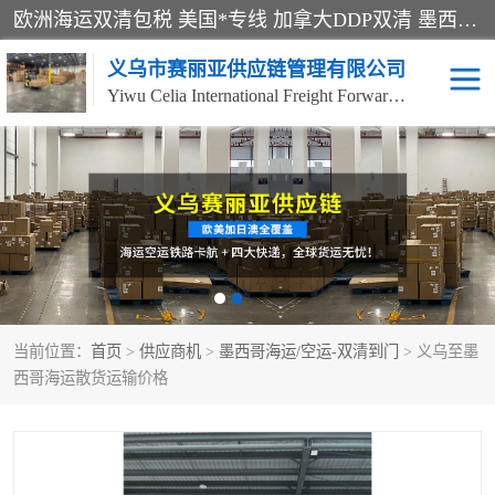
欧洲海运双清包税 美国*专线 加拿大DDP双清 墨西哥跨境空运 澳大利亚专线物流 跨境电商物流服务 国际快递到门服务 海运*渠道 一站式跨境物流解决方案 TikTok/SHEIN专线 电商平台FBA头程运输 国际铁路运输欧洲 UPS/DDHL/联邦快递跨境 美国双清到门物流 跨境*运输
义乌市赛丽亚供应链管理有限公司
Yiwu Celia International Freight Forwarding Co., Ltd
美森快船
欧洲卡航
加拿大海运/空运-双清到
澳大利亚海运/空运-双清
门
到门
墨西哥海运/空运-双清到
当前位置：
门
首页
>
供应商机
>
墨西哥海运/空运-双清到门
> 义乌至墨
西哥海运散货运输价格