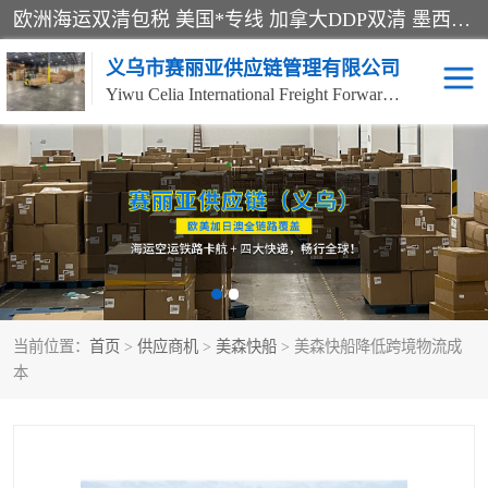
欧洲海运双清包税 美国*专线 加拿大DDP双清 墨西哥跨境空运 澳大利亚专线物流 跨境电商物流服务 国际快递到门服务 海运*渠道 一站式跨境物流解决方案 TikTok/SHEIN专线 电商平台FBA头程运输 国际铁路运输欧洲 UPS/DDHL/联邦快递跨境 美国双清到门物流 跨境*运输
义乌市赛丽亚供应链管理有限公司
Yiwu Celia International Freight Forwarding Co., Ltd
美森快船
欧洲卡航
加拿大海运/空运-双清到
澳大利亚海运/空运-双清
门
到门
墨西哥海运/空运-双清到
当前位置：
门
首页
>
供应商机
>
美森快船
> 美森快船降低跨境物流成
本