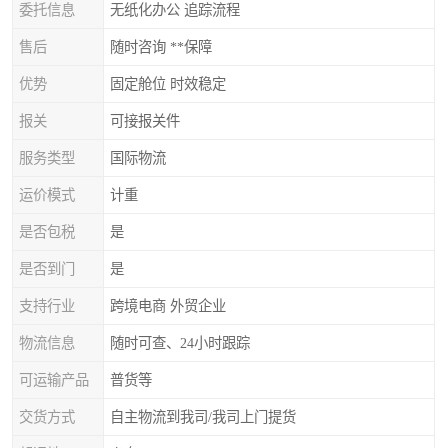
委托信息
无纸化办公 追踪流程
售后
随时咨询 **保障
优势
固定舱位 时效稳定
报关
可接报关件
服务类型
国际物流
运价模式
计重
是否包税
是
是否到门
是
支持行业
跨境电商 外贸企业
物流信息
随时可查、24小时跟踪
可运输产品
普货等
交货方式
自主物流到我司/我司上门提货