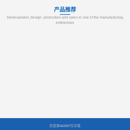
产品推荐
Development, design, production and sales in one of the manufacturing
enterprises
您是第
441947
位访客