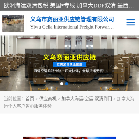
欧洲海运双清包税 美国*专线 加拿大DDP双清 墨西哥跨境空运 澳大利亚专线物流 跨境电商物流服务 国际快递到门服务 海运*渠道 一站式跨境物流解决方案 TikTok/SHEIN专线 电商平台FBA头程运输 国际铁路运输欧洲 UPS/DDHL/联邦快递跨境 美国双清到门物流 跨境*运输
义乌市赛丽亚供应链管理有限公司
Yiwu Celia International Freight Forwarding Co., Ltd
美森快船
欧洲卡航
加拿大海运/空运-双清到
澳大利亚海运/空运-双清
门
到门
墨西哥海运/空运-双清到
当前位置：
门
首页
>
供应商机
>
加拿大海运/空运-双清到门
> 加拿大海
运个人客户省心服务体验