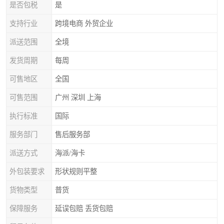
是否包税
是
支持行业
跨境电商 外贸企业
派送范围
全境
发货周期
每周
可售地区
全国
可售范围
广州 深圳 上海
执行标准
国际
服务部门
售后服务部
派送方式
海派/海卡
外包装要求
形状规则平整
货物类型
普货
保障服务
延误包赔 丢货包赔