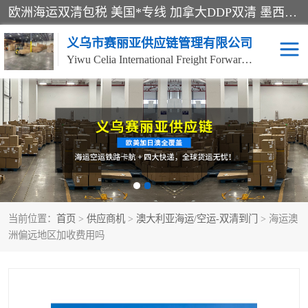
欧洲海运双清包税 美国*专线 加拿大DDP双清 墨西哥跨境空运 澳大利亚专线物流 跨境电商物流服务 国际快递到门服务 海运*渠道 一站式跨境物流解决方案 TikTok/SHEIN专线 电商平台FBA头程运输 国际铁路运输欧洲 UPS/DDHL/联邦快递跨境 美国双清到门物流 跨境*运输
义乌市赛丽亚供应链管理有限公司
Yiwu Celia International Freight Forwarding Co., Ltd
美森快船
欧洲卡航
加拿大海运/空运-双清到
澳大利亚海运/空运-双清
门
到门
墨西哥海运/空运-双清到
当前位置：
门
首页
>
供应商机
>
澳大利亚海运/空运-双清到门
> 海运澳
洲偏远地区加收费用吗